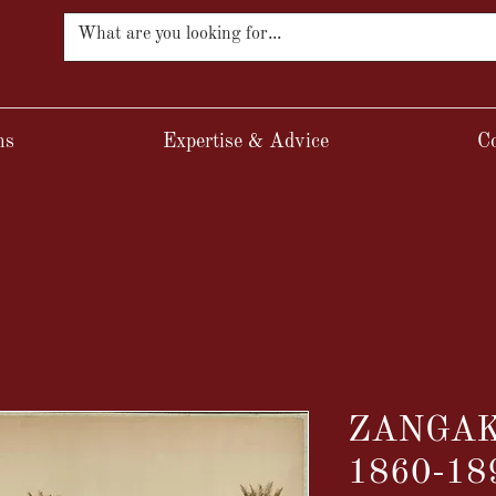
ns
Expertise & Advice
Co
ZANGAKI 
1860-189