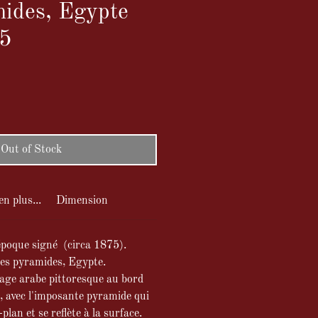
mides, Egypte
75
Out of Stock
en plus...
Dimension
époque signé (circa 1875).
des pyramides, Egypte.
lage arabe pittoresque au bord
, avec l'imposante pyramide qui
plan et se reflète à la surface.