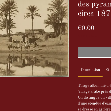
des pyra
circa 18
Price
€0.00
VAT Included
Description
Et 
Tirage albuminé d'
Village arabe près 
On distingue un vil
d'une étendue d'eau
se dresse en arrière-