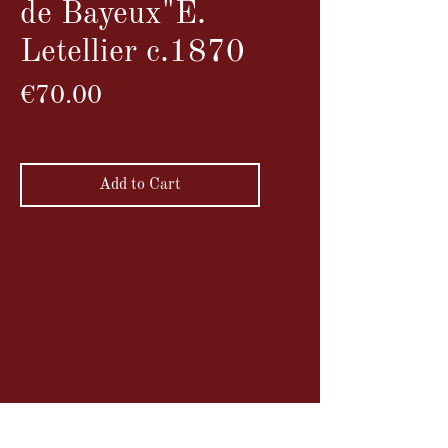
de Bayeux"E.
Letellier c.1870
Price
€70.00
VAT Included
Add to Cart
La Cathédrale de Bayeux, E. Letellier
au Havre
Tirage albuminé stéréoscopique
monté sur une carte rouge,
représentant la cathédrale Notre-
Dame de Bayeux.
Description