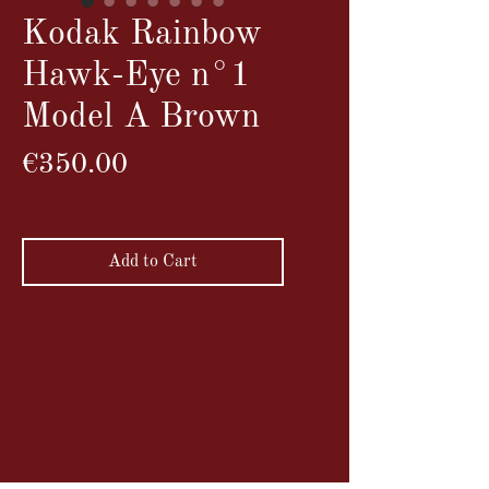
Kodak Rainbow
Hawk-Eye n°1
Model A Brown
Price
€350.00
VAT Included
Add to Cart
Folding Kodak pocket très rare avec
son soufflet marron d'origine, très
vite remplacé par un soufflet noir.
Corps en métal et gainé de simili cuir
marron avec soufflet
assorti soufflet et béquille Art Déco.