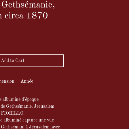
 Gethsémanie,
m circa 1870
ce
Add to Cart
mension
Année
e albuminé d'époque
in de Gethsémanie, Jerusalem
gi FIORILLO.
ge albuminé capture une vue
e Gethsémani à Jérusalem, avec