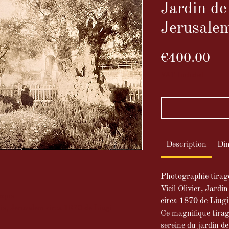
Jardin de
Jerusale
Pri
€400.00
VAT Included
Description
Di
Photographie tirag
Vieil Olivier, Jard
poque
circa 1870 de Liu
nie, Jerusalem circa 1870 de Liugi
Ce magnifique tira
sereine du jardin d