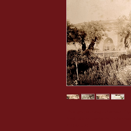
Photographie tirage albuminé d'é
Vieil Olivier, Jardin de Gethséma
FIORILLO.