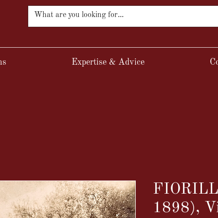
ns
Expertise & Advice
Co
FIORILL
1898), Vi