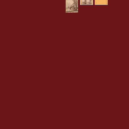
Vue stéréoscopique tirage albumi