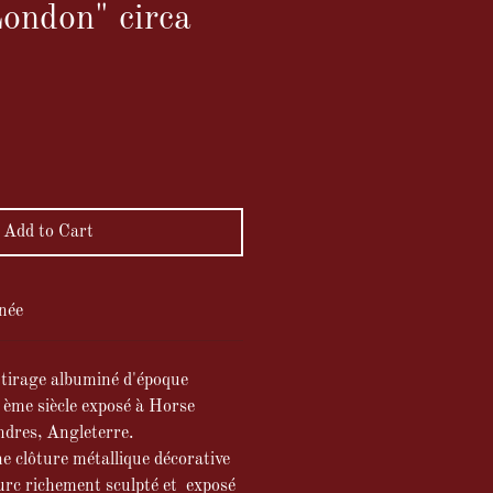
ondon" circa
ce
Add to Cart
née
 tirage albuminé d'époque
ème siècle exposé à Horse
dres, Angleterre.
e clôture métallique décorative
urc richement sculpté et exposé