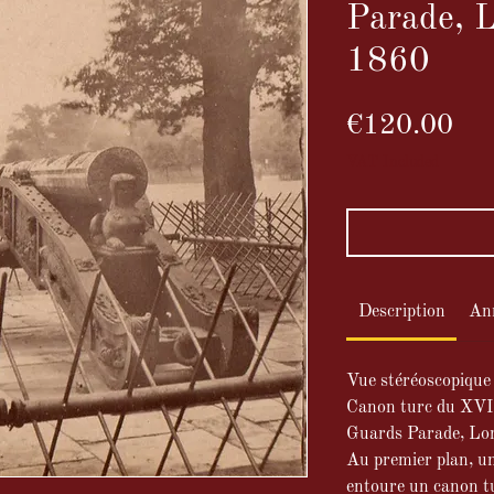
Parade, L
1860
Pri
€120.00
VAT Included
Description
An
Vue stéréoscopique
Canon turc du XVI 
Guards Parade, Lon
Au premier plan, un
entoure un canon t