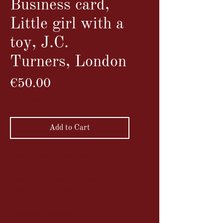
Business card,
Little girl with a
toy, J.C.
Turners, London
Price
€50.00
VAT Included
Add to Cart
Carte de visite tirage albuminé
d'époque
Jeune fille debout avec jouet
représentant un petit chien.
Par T.C. Turners Photographe à
Barnsbury, London